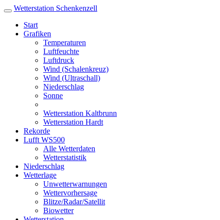
Wetterstation
Schenkenzell
Start
Grafiken
Temperaturen
Luftfeuchte
Luftdruck
Wind (Schalenkreuz)
Wind (Ultraschall)
Niederschlag
Sonne
Wetterstation Kaltbrunn
Wetterstation Hardt
Rekorde
Lufft WS500
Alle Wetterdaten
Wetterstatistik
Niederschlag
Wetterlage
Unwetterwarnungen
Wettervorhersage
Blitze/Radar/Satellit
Biowetter
Wetterstation